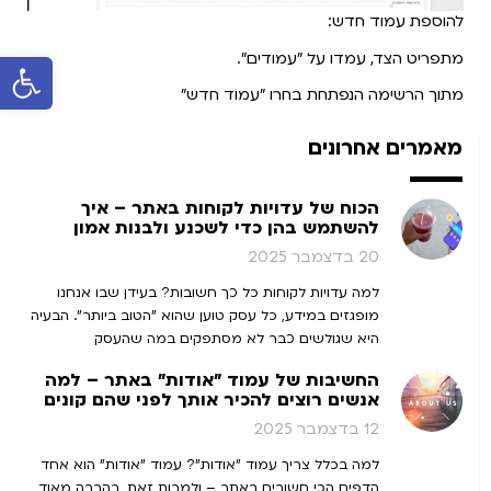
להוספת עמוד חדש:
מתפריט הצד, עמדו על "עמודים".
פתח סרגל 
מתוך הרשימה הנפתחת בחרו "עמוד חדש"
מאמרים אחרונים
הכוח של עדויות לקוחות באתר – איך
להשתמש בהן כדי לשכנע ולבנות אמון
20 בדצמבר 2025
למה עדויות לקוחות כל כך חשובות? בעידן שבו אנחנו
מופגזים במידע, כל עסק טוען שהוא "הטוב ביותר". הבעיה
היא שגולשים כבר לא מסתפקים במה שהעסק
החשיבות של עמוד "אודות" באתר – למה
אנשים רוצים להכיר אותך לפני שהם קונים
12 בדצמבר 2025
למה בכלל צריך עמוד "אודות"? עמוד "אודות" הוא אחד
הדפים הכי חשובים באתר – ולמרות זאת, בהרבה מאוד