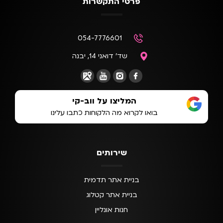
פרטי התקשרות
054-7776601
שד' דואני 14, יבנה
המליצו על ווב-קי
בואו לקרוא מה הלקוחות כתבו עלינו
שירותים
בניית אתר תדמית
בניית אתר קטלוג
חנות אונליין